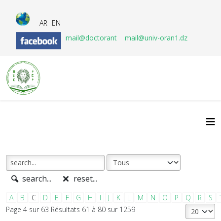
AR
EN
mail@doctorant
mail@univ-oran1.dz
search...
reset...
A
B
C
D
E
F
G
H
I
J
K
L
M
N
O
P
Q
R
S
Page 4 sur 63 Résultats 61 à 80 sur 1259