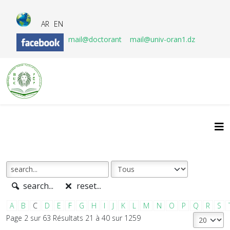
AR
EN
mail@doctorant
mail@univ-oran1.dz
search...
reset...
A
B
C
D
E
F
G
H
I
J
K
L
M
N
O
P
Q
R
S
Page 2 sur 63 Résultats 21 à 40 sur 1259