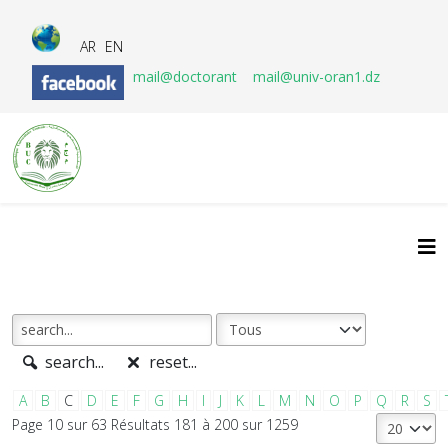
AR
EN
mail@doctorant
mail@univ-oran1.dz
search...
reset...
A
B
C
D
E
F
G
H
I
J
K
L
M
N
O
P
Q
R
S
Page 10 sur 63 Résultats 181 à 200 sur 1259