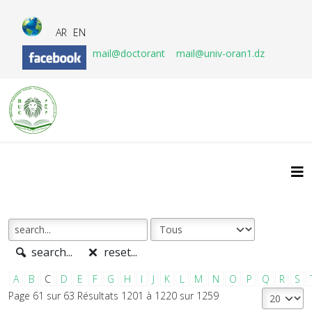
AR
EN
mail@doctorant
mail@univ-oran1.dz
search...
reset...
A
B
C
D
E
F
G
H
I
J
K
L
M
N
O
P
Q
R
S
Page 61 sur 63 Résultats 1201 à 1220 sur 1259