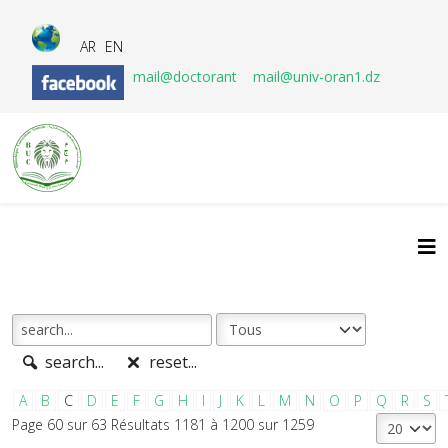
AR
EN
mail@doctorant
mail@univ-oran1.dz
search...
reset...
A
B
C
D
E
F
G
H
I
J
K
L
M
N
O
P
Q
R
S
Page 60 sur 63 Résultats 1181 à 1200 sur 1259