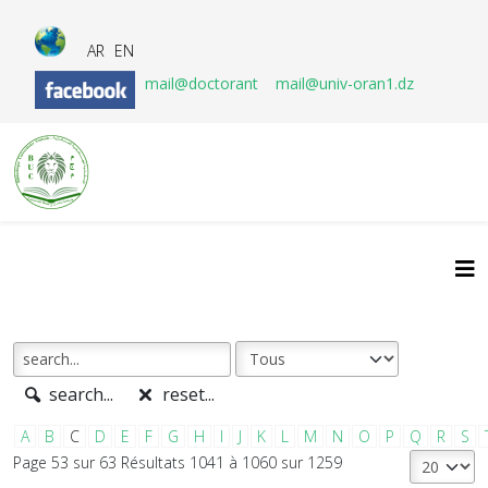
AR
EN
mail@doctorant
mail@univ-oran1.dz
search...
reset...
A
B
C
D
E
F
G
H
I
J
K
L
M
N
O
P
Q
R
S
Page 53 sur 63 Résultats 1041 à 1060 sur 1259