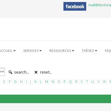
mail@doctor
ACCUEIL
SERVICES
RESSOURCES
THÈSES
FA
search...
reset...
E
F
G
H
I
J
K
L
M
N
O
P
Q
R
S
T
U
V
W