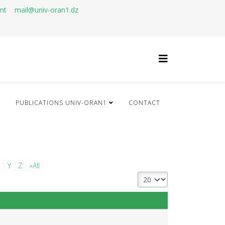
ant
mail@univ-oran1.dz
Q
PUBLICATIONS UNIV-ORAN1
CONTACT
X
Y
Z
»All