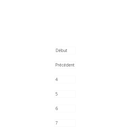
Début
Précédent
4
5
6
7