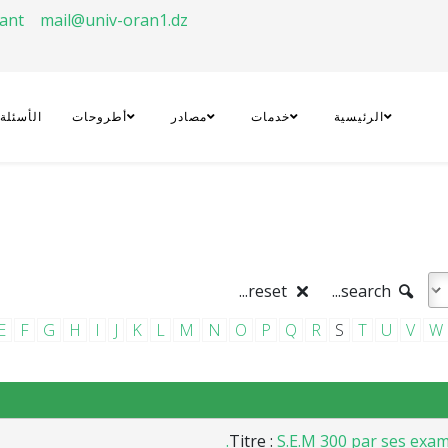
rant
mail@univ-oran1.dz
الرئيسية
خدمات
مصادر
أطروحات
الأسئلة
reset...
search...
E
F
G
H
I
J
K
L
M
N
O
P
Q
R
S
T
U
V
W
Titre :
S.E.M 300 par ses exam