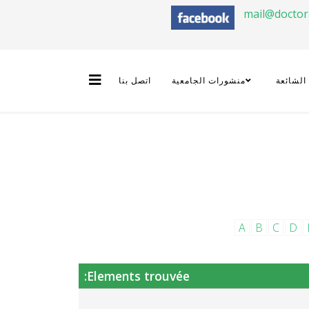
mail@docto
 الشائعة
منشورات الجامعية
اتصل بنا
A
B
C
D
Elements trouvée: