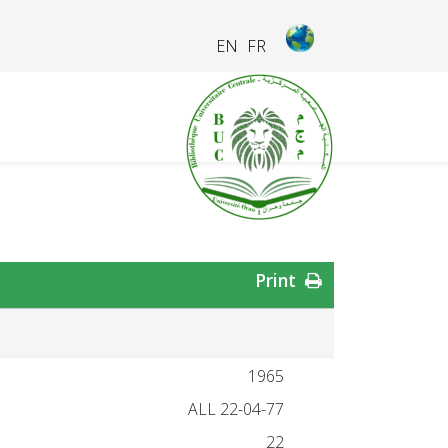
EN
FR
Print
1965
ALL 22-04-77
22