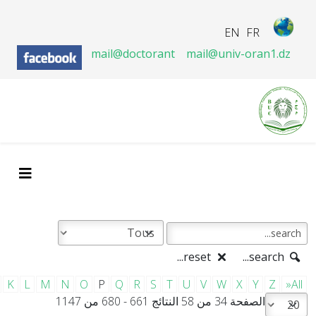
EN
FR
mail@doctorant
mail@univ-oran1.dz
reset...
search...
K
L
M
N
O
P
Q
R
S
T
U
V
W
X
Y
Z
»All
الصفحة 34 من 58 النتائج 661 - 680 من 1147