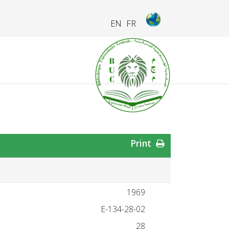
EN
FR
Print
1969
28-02-E-134
28