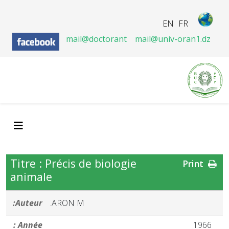
EN
FR
mail@doctorant
mail@univ-oran1.dz
Titre : Précis de biologie
Print
animale
Auteur:
ARON M.
Année :
1966