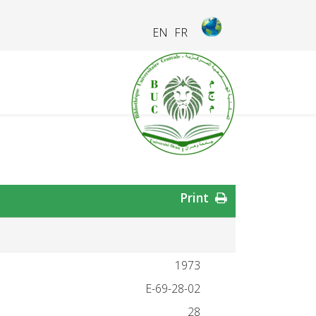
EN
FR
Print
1973
28-02-E-69
28