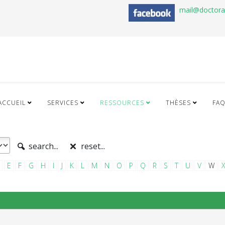
mail@doctor
ACCUEIL
SERVICES
RESSOURCES
THÈSES
FA
search...
reset...
E
F
G
H
I
J
K
L
M
N
O
P
Q
R
S
T
U
V
W