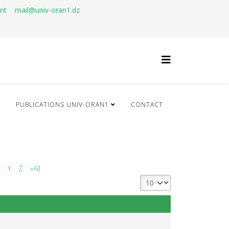
ant
mail@univ-oran1.dz
Q
PUBLICATIONS UNIV-ORAN1
CONTACT
X
Y
Z
»All