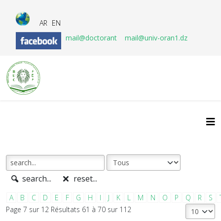
AR
EN
mail@doctorant
mail@univ-oran1.dz
search...
reset...
A
B
C
D
E
F
G
H
I
J
K
L
M
N
O
P
Q
R
S
Page 7 sur 12 Résultats 61 à 70 sur 112