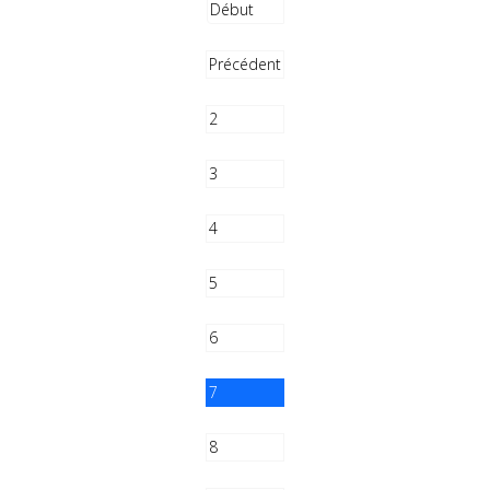
Début
Précédent
2
3
4
5
6
7
8