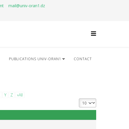
ant
mail@univ-oran1.dz
Q
PUBLICATIONS UNIV-ORAN1
CONTACT
X
Y
Z
»All