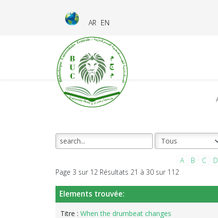
AR
EN
A
B
C
D
Page 3 sur 12 Résultats 21 à 30 sur 112
Elements trouvée:
Titre :
When the drumbeat changes