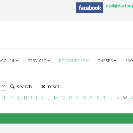
mail@doctor
ACCUEIL
SERVICES
RESSOURCES
THÈSES
FA
search...
reset...
E
F
G
H
I
J
K
L
M
N
O
P
Q
R
S
T
U
V
W