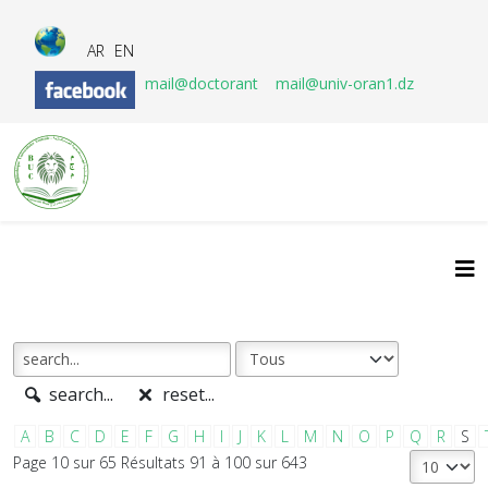
AR
EN
mail@doctorant
mail@univ-oran1.dz
search...
reset...
A
B
C
D
E
F
G
H
I
J
K
L
M
N
O
P
Q
R
S
Page 10 sur 65 Résultats 91 à 100 sur 643