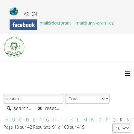
AR
EN
mail@doctorant
mail@univ-oran1.dz
search...
reset...
A
B
C
D
E
F
G
H
I
J
K
L
M
N
O
P
Q
R
S
Page 10 sur 42 Résultats 91 à 100 sur 419