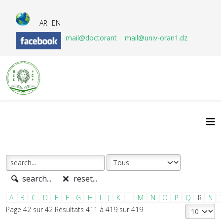
AR
EN
mail@doctorant
mail@univ-oran1.dz
search...
reset...
A
B
C
D
E
F
G
H
I
J
K
L
M
N
O
P
Q
R
S
Page 42 sur 42 Résultats 411 à 419 sur 419