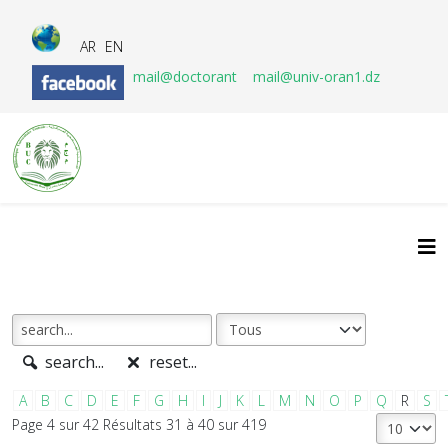
AR
EN
mail@doctorant
mail@univ-oran1.dz
search...
reset...
A
B
C
D
E
F
G
H
I
J
K
L
M
N
O
P
Q
R
S
Page 4 sur 42 Résultats 31 à 40 sur 419