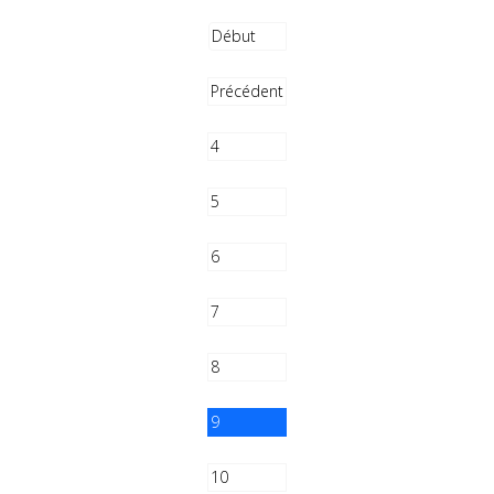
Début
Précédent
4
5
6
7
8
9
10