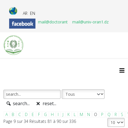
AR
EN
mail@doctorant
mail@univ-oran1.dz
search...
reset...
A
B
C
D
E
F
G
H
I
J
K
L
M
N
O
P
Q
R
S
Page 9 sur 34 Résultats 81 à 90 sur 336