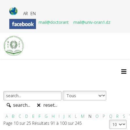
AR
EN
mail@doctorant
mail@univ-oran1.dz
search...
reset...
A
B
C
D
E
F
G
H
I
J
K
L
M
N
O
P
Q
R
S
Page 10 sur 25 Résultats 91 à 100 sur 245