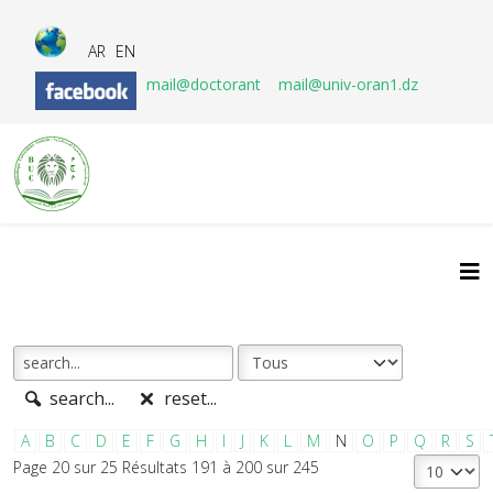
AR
EN
mail@doctorant
mail@univ-oran1.dz
search...
reset...
A
B
C
D
E
F
G
H
I
J
K
L
M
N
O
P
Q
R
S
Page 20 sur 25 Résultats 191 à 200 sur 245