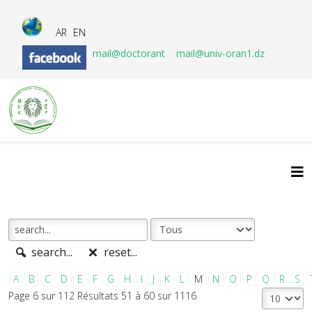
AR
EN
mail@doctorant
mail@univ-oran1.dz
search...
reset...
A
B
C
D
E
F
G
H
I
J
K
L
M
N
O
P
Q
R
S
Page 6 sur 112 Résultats 51 à 60 sur 1116