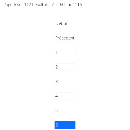
Page 6 sur 112 Résultats 51 à 60 sur 1116
Début
Précédent
1
2
3
4
5
6