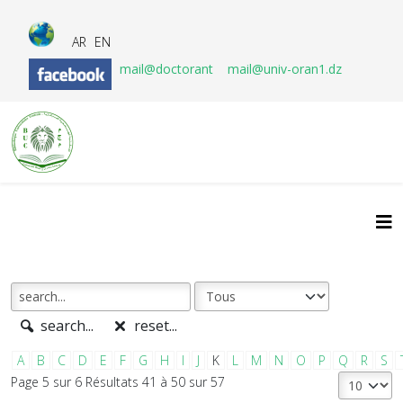
AR
EN
mail@doctorant
mail@univ-oran1.dz
search...
reset...
A
B
C
D
E
F
G
H
I
J
K
L
M
N
O
P
Q
R
S
Page 5 sur 6 Résultats 41 à 50 sur 57