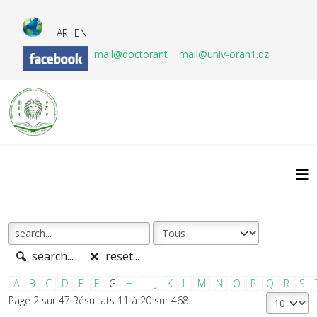
AR
EN
mail@doctorant
mail@univ-oran1.dz
search...
reset...
A
B
C
D
E
F
G
H
I
J
K
L
M
N
O
P
Q
R
S
Page 2 sur 47 Résultats 11 à 20 sur 468