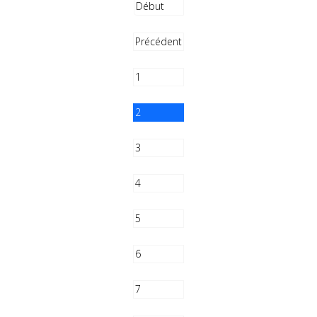
Début
Précédent
1
2
3
4
5
6
7