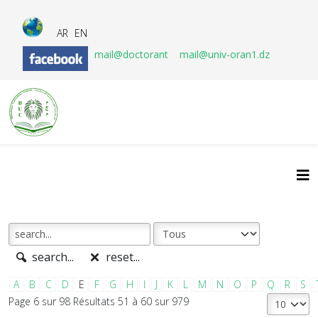
AR
EN
mail@doctorant
mail@univ-oran1.dz
search...
reset...
A
B
C
D
E
F
G
H
I
J
K
L
M
N
O
P
Q
R
S
Page 6 sur 98 Résultats 51 à 60 sur 979