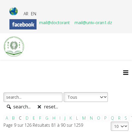
AR
EN
mail@doctorant
mail@univ-oran1.dz
search...
reset...
A
B
C
D
E
F
G
H
I
J
K
L
M
N
O
P
Q
R
S
Page 9 sur 126 Résultats 81 à 90 sur 1259