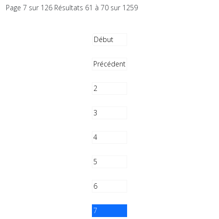
Page 7 sur 126 Résultats 61 à 70 sur 1259
Début
Précédent
2
3
4
5
6
7