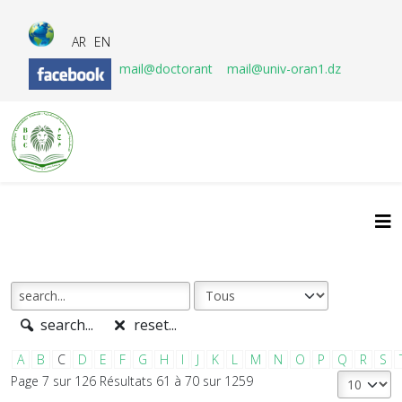
AR
EN
mail@doctorant
mail@univ-oran1.dz
search...
reset...
A
B
C
D
E
F
G
H
I
J
K
L
M
N
O
P
Q
R
S
Page 7 sur 126 Résultats 61 à 70 sur 1259