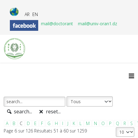
AR
EN
mail@doctorant
mail@univ-oran1.dz
search...
reset...
A
B
C
D
E
F
G
H
I
J
K
L
M
N
O
P
Q
R
S
Page 6 sur 126 Résultats 51 à 60 sur 1259