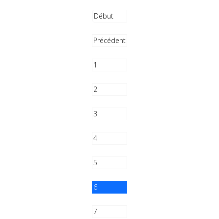
Début
Précédent
1
2
3
4
5
6
7