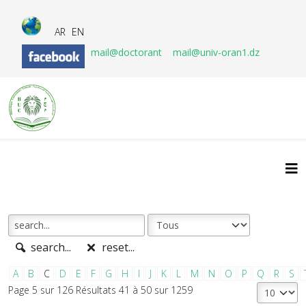
AR
EN
mail@doctorant
mail@univ-oran1.dz
search...
reset...
A
B
C
D
E
F
G
H
I
J
K
L
M
N
O
P
Q
R
S
Page 5 sur 126 Résultats 41 à 50 sur 1259