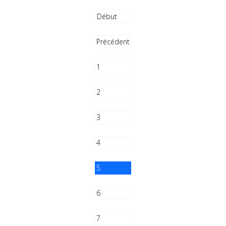
Début
Précédent
1
2
3
4
5
6
7