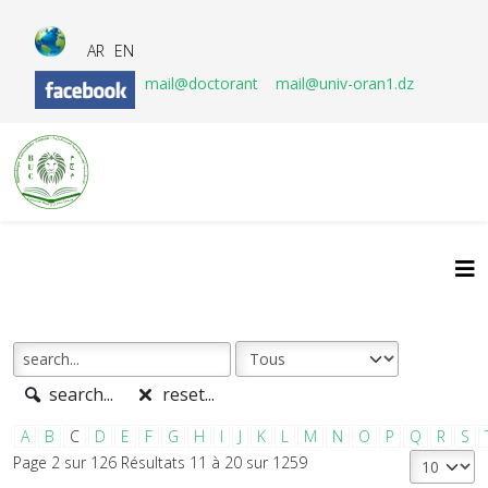
AR
EN
mail@doctorant
mail@univ-oran1.dz
search...
reset...
A
B
C
D
E
F
G
H
I
J
K
L
M
N
O
P
Q
R
S
Page 2 sur 126 Résultats 11 à 20 sur 1259