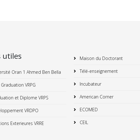
s utiles
Maison du Doctorant
Télé-enseignement
ersité Oran 1 Ahmed Ben Bella
Incubateur
 Graduation VRPG
American Corner
uation et Diplome VRPS
ECOMED
loppement VRDPO
CEIL
ions Exterieures VRRE