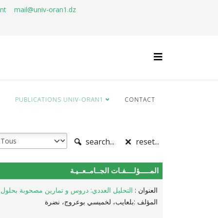
ant
mail@univ-oran1.dz
Q
PUBLICATIONS UNIV-ORAN1
CONTACT
search...
reset...
المـــــؤلــــفـات الجــامــعــيـة
العنوان :
التحليل العددي: دروس و تمارين مصحوبة بحلول .
المؤلف :بلعايب، لخميسي بوعروج، نضرة