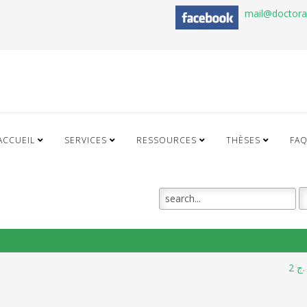
mail@doctor
ACCUEIL
SERVICES
RESSOURCES
THÈSES
FA
ج 2