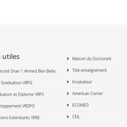
s utiles
Maison du Doctorant
Télé-enseignement
ersité Oran 1 Ahmed Ben Bella
Incubateur
 Graduation VRPG
American Corner
uation et Diplome VRPS
ECOMED
loppement VRDPO
CEIL
ions Exterieures VRRE