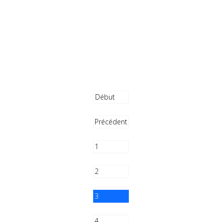
Début
Précédent
1
2
3
4