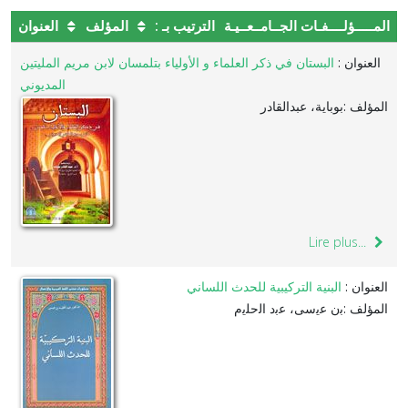
المـــــؤلــــفـات الجــامــعــيـة
الترتيب بـ :
المؤلف
العنوان
العنوان :
البستان في ذكر العلماء و الأولياء بتلمسان لابن مريم المليتين
المديوني
المؤلف :بوباية، عبدالقادر
Lire plus...
العنوان :
البنية التركيبية للحدث اللساني
المؤلف :ﺑﻥ ﻋﻳﺳﻰ، ﻋﺑﺩ ﺍﻟﺣﻠﻳﻡ