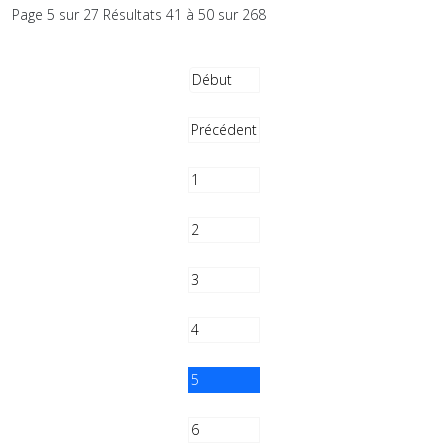
Page 5 sur 27 Résultats 41 à 50 sur 268
Début
Précédent
1
2
3
4
5
6