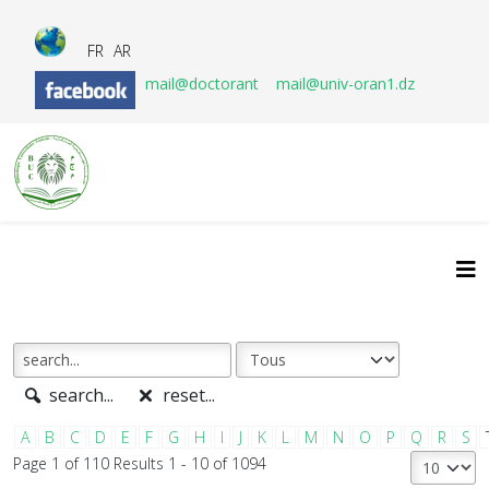
FR
AR
mail@doctorant
mail@univ-oran1.dz
search...
reset...
A
B
C
D
E
F
G
H
I
J
K
L
M
N
O
P
Q
R
S
Page 1 of 110 Results 1 - 10 of 1094