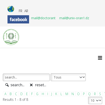
FR
AR
mail@doctorant
mail@univ-oran1.dz
search...
reset...
A
B
C
D
E
F
G
H
I
J
K
L
M
N
O
P
Q
R
S
Results 1 - 8 of 8