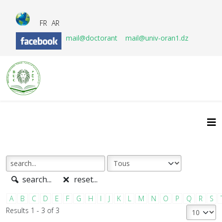
FR
AR
mail@doctorant
mail@univ-oran1.dz
search...
reset...
A
B
C
D
E
F
G
H
I
J
K
L
M
N
O
P
Q
R
S
Results 1 - 3 of 3