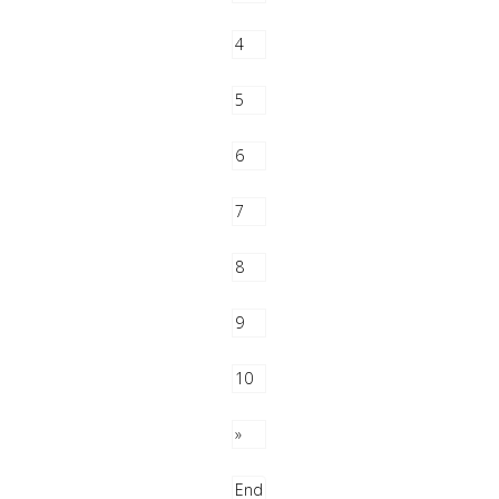
4
5
6
7
8
9
10
»
End