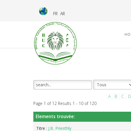
FR
AR
HO
A
B
C
D
Page 1 of 12 Results 1 - 10 of 120
Elements trouvée:
Titre :
J.B. Priesthly