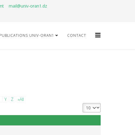
ant
mail@univ-oran1.dz
PUBLICATIONS UNIV-ORAN1
CONTACT
X
Y
Z
»All