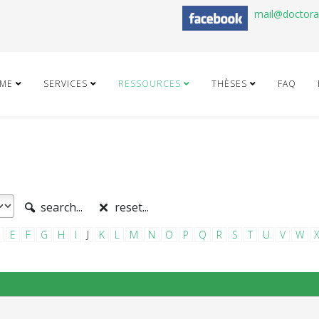
mail@doctor
ME
SERVICES
RESSOURCES
THÈSES
FAQ
search...
reset...
E
F
G
H
I
J
K
L
M
N
O
P
Q
R
S
T
U
V
W