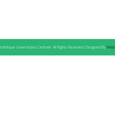
othèque Universitaire Centrale. All Rights Reserved. Designed By
Webm