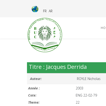
FR
AR
HO
Titre : Jacques Derrida
Auteur:
ROYLE Nicholas
Année :
2003
Cote:
ENG 22-02-79
Theme:
22