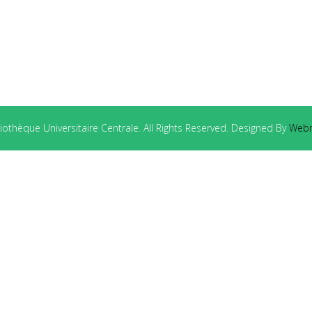
othèque Universitaire Centrale. All Rights Reserved. Designed By
Webm