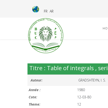
FR
AR
HO
Titre : Table of integrals , se
Auteur:
GRADSHTEYN, I. S.
Année :
1980
Cote:
12-03-80
Theme:
12