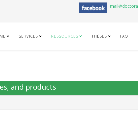
mail@doctor
ME
SERVICES
RESSOURCES
THÈSES
FAQ
ries, and products