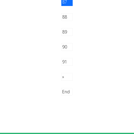
87
88
89
90
91
»
End