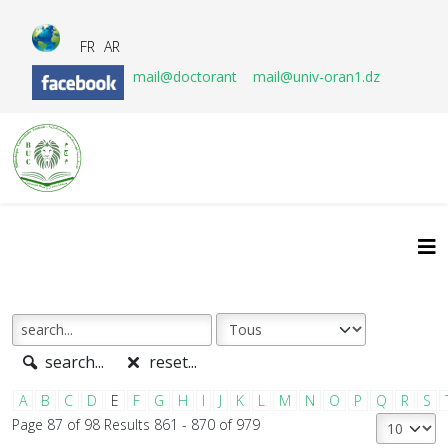
FR
AR
mail@doctorant
mail@univ-oran1.dz
search...
reset...
A
B
C
D
E
F
G
H
I
J
K
L
M
N
O
P
Q
R
S
Page 87 of 98 Results 861 - 870 of 979