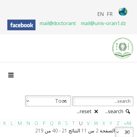
EN
FR
mail@doctorant
mail@univ-oran1.dz
reset...
search...
K
L
M
N
O
P
Q
R
S
T
U
V
W
X
Y
Z
»All
الصفحة 2 من 11 النتائج 21 - 40 من 219