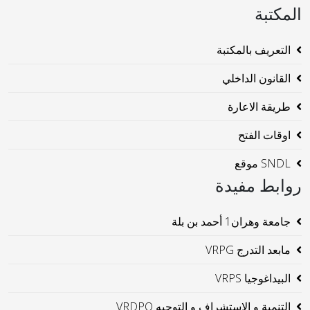
المكتبة
التعريف بالمكتبة
القانون الداخلي
طريقة الاعارة
اوقات الفتح
SNDL موقع
روابط مفيدة
جامعة وهران1 أحمد بن بلة
مابعد التدرج VRPG
البيداغوجيا VRPS
التنمية و الإستشراف و التوجيه VRDPO