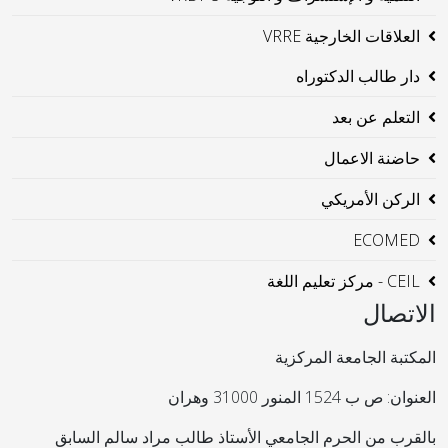
العلاقات الخارجية VRRE
دار طالب الدكتوراه
التعلم عن بعد
حاضنة الاعمال
الركن الأمريكي
ECOMED
CEIL - مركز تعليم اللغة
الاتصال
المكتبة الجامعة المركزية
العنوان: ص ب 1524 المنور 31000 وهران
بالقرب من الحرم الجامعي الأستاذ طالب مراد سالم السابق