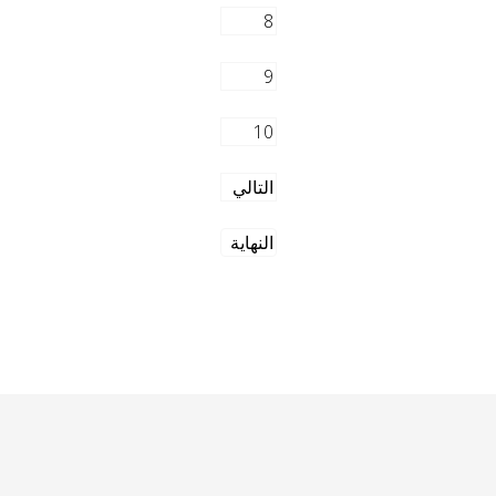
8
9
10
التالي
النهاية