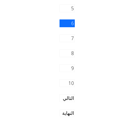
5
6
7
8
9
10
التالي
النهاية