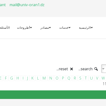
rant
mail@univ-oran1.dz
الرئيسية
خدمات
مصادر
أطروحات
الأسئلة
reset...
search...
E
F
G
H
I
J
K
L
M
N
O
P
Q
R
S
T
U
V
W