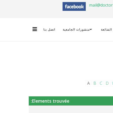
mail@docto
 الشائعة
منشورات الجامعية
اتصل بنا
A
B
C
D
Elements trouvée: