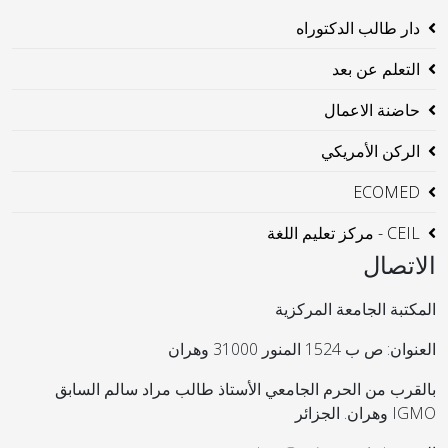
دار طالب الدكتوراه
التعلم عن بعد
حاضنة الاعمال
الركن الأمريكي
ECOMED
CEIL - مركز تعليم اللغة
الاتصال
المكتبة الجامعة المركزية
العنوان: ص ب 1524 المنور 31000 وهران
بالقرب من الحرم الجامعي الأستاذ طالب مراد سالم السابق
IGMO وهران. الجزائر