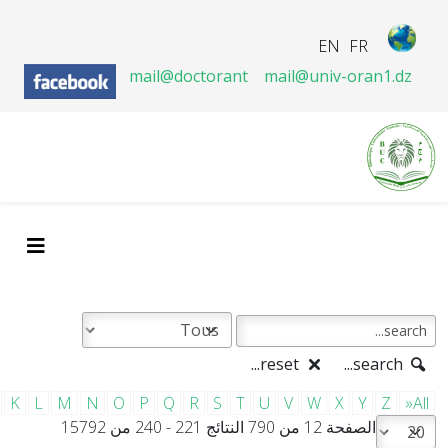
EN
FR
mail@doctorant
mail@univ-oran1.dz
reset...
search...
K
L
M
N
O
P
Q
R
S
T
U
V
W
X
Y
Z
»All
الصفحة 12 من 790 النتائج 221 - 240 من 15792