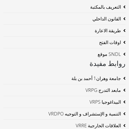
التعريف بالمكتبة
القانون الداخلي
طريقة الاعارة
اوقات الفتح
SNDL موقع
روابط مفيدة
جامعة وهران1 أحمد بن بلة
مابعد التدرج VRPG
البيداغوجيا VRPS
التنمية و الإستشراف و التوجيه VRDPO
العلاقات الخارجية VRRE