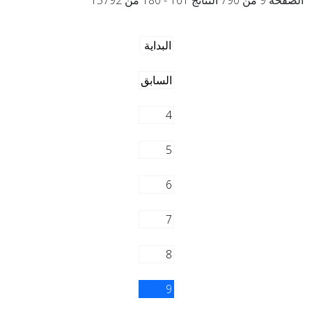
الصفحة 9 من 790 النتائج 161 - 180 من 15792
البداية
السابق
4
5
6
7
8
9