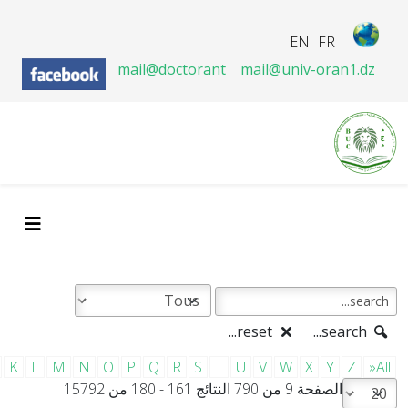
EN
FR
mail@doctorant
mail@univ-oran1.dz
reset...
search...
K
L
M
N
O
P
Q
R
S
T
U
V
W
X
Y
Z
»All
الصفحة 9 من 790 النتائج 161 - 180 من 15792