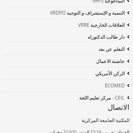
البيداغوجيا VRPS
التنمية و الإستشراف و التوجيه VRDPO
العلاقات الخارجية VRRE
دار طالب الدكتوراه
التعلم عن بعد
حاضنة الاعمال
الركن الأمريكي
ECOMED
CEIL - مركز تعليم اللغة
الاتصال
المكتبة الجامعة المركزية
العنوان: ص ب 1524 المنور 31000 وهران