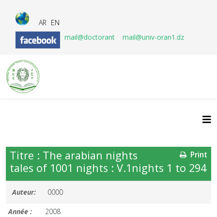
AR
EN
mail@doctorant
mail@univ-oran1.dz
Titre : The arabian nights
Print
tales of 1001 nights : V.1nights 1 to 294
Auteur:
0000
Année :
2008