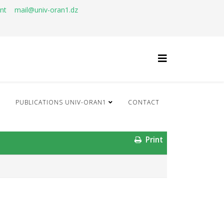
ant
mail@univ-oran1.dz
Q
PUBLICATIONS UNIV-ORAN1
CONTACT
Print