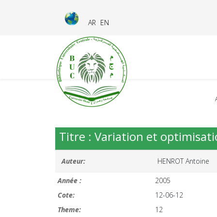
AR
EN
Titre : Variation et optimisa
Auteur:
HENROT Antoine
Année :
2005
Cote:
12-06-12
Theme:
12