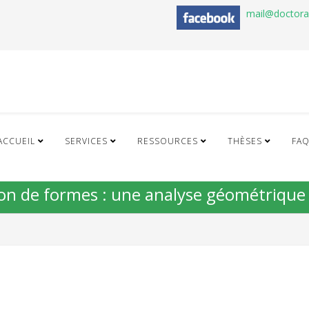
mail@doctor
ACCUEIL
SERVICES
RESSOURCES
THÈSES
FA
tion de formes : une analyse géométrique