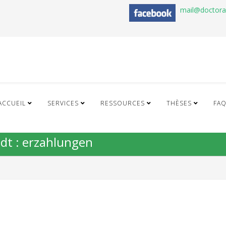
mail@doctor
ACCUEIL
SERVICES
RESSOURCES
THÈSES
FA
midt : erzahlungen