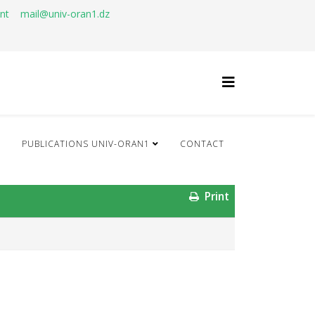
ant
mail@univ-oran1.dz
Q
PUBLICATIONS UNIV-ORAN1
CONTACT
Print