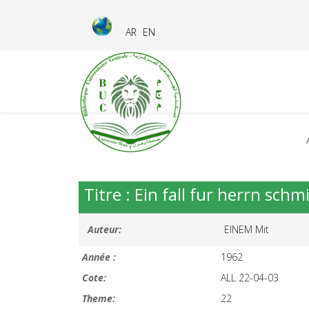
AR
EN
Titre : Ein fall fur herrn sch
Auteur:
EINEM Mit
Année :
1962
Cote:
ALL 22-04-03
Theme:
22