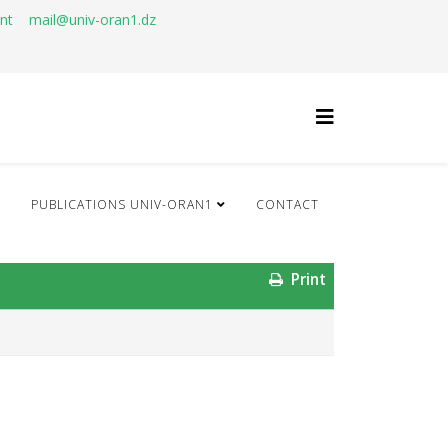
ant
mail@univ-oran1.dz
Q
PUBLICATIONS UNIV-ORAN1
CONTACT
Print