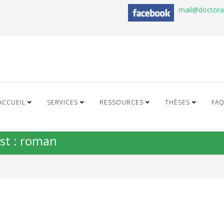
mail@doctor
ACCUEIL
SERVICES
RESSOURCES
THÈSES
FA
est : roman