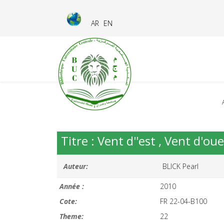
AR
EN
Titre : Vent d''est , Vent d'ou
Auteur:
BLICK Pearl
Année :
2010
Cote:
FR 22-04-B100
Theme:
22